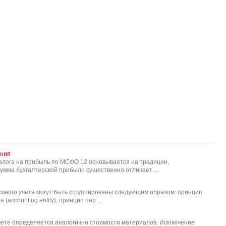
ения
алога на прибыль по МСФО 12 основывается на традиции,
умма бухгалтерской прибыли существенно отличает ...
вого учета могут быть сгруппированы следующим образом: принцип
(accounting entity); принцип пер ...
чете определяется аналогично стоимости материалов. Исключение