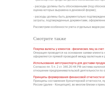
- расходы должны быть обоснованными (под обосно
оценка которых выражена в денежной форме);
- расходы должны быть документально подтвержде
затраты, подтвержденные документами, оформленны
Рассмотрим особенности учета отдельных видов рас
Смотрите также
Покупка валюты у клиентов - физических лиц за сче
Операция проводится на основании заявки клиента 
оформляется прямой проводкой между валютным и руб
Использование автотранспорта для доставки проду
Согласно пп. 5 п. 2 ст. 346.26 НК РФ система налог
отношении предпринимательской деятельности по ок
Принципы формирования финансовой отчетности в 
Принципы составления бухгалтерской отчетности, п
России (далее - Концепция), во многом близки к при