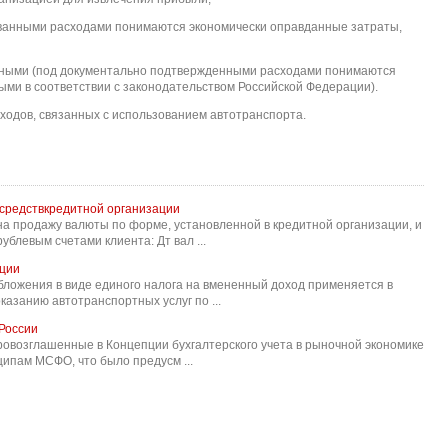
ванными расходами понимаются экономически оправданные затраты,
нными (под документально подтвержденными расходами понимаются
ми в соответствии с законодательством Российской Федерации).
ходов, связанных с использованием автотранспорта.
т средствкредитной организации
на продажу валюты по форме, установленной в кредитной организации, и
левым счетами клиента: Дт вал ...
кции
ообложения в виде единого налога на вмененный доход применяется в
азанию автотранспортных услуг по ...
России
ровозглашенные в Концепции бухгалтерского учета в рыночной экономике
нципам МСФО, что было предусм ...