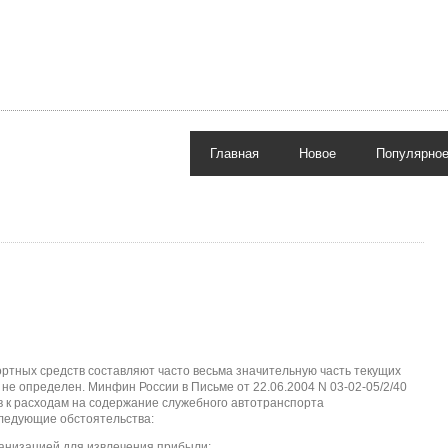
Главная
Новое
Популярно
ртных средств составляют часто весьма значительную часть текущих
 не определен. Минфин России в Письме от 22.06.2004 N 03-02-05/2/40
в к расходам на содержание служебного автотранспорта
ледующие обстоятельства:
ганизацией для извлечения прибыли;