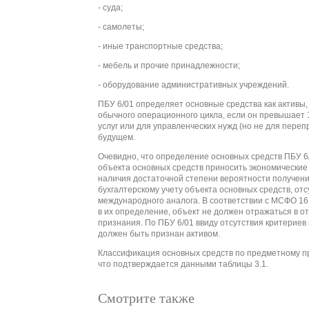
- суда;
- самолеты;
- иные транспортные средства;
- мебель и прочие принадлежности;
- оборудование административных учреждений.
ПБУ 6/01 определяет основные средства как активы,
обычного операционного цикла, если он превышает 1
услуг или для управленческих нужд (но не для пере
будущем.
Очевидно, что определение основных средств ПБУ 6
объекта основных средств приносить экономические
наличия достаточной степени вероятности получени
бухгалтерскому учету объекта основных средств, отс
международного аналога. В соответствии с МСФО 16
в их определение, объект не должен отражаться в от
признания. По ПБУ 6/01 ввиду отсутствия критерие
должен быть признан активом.
Классификация основных средств по предметному пр
что подтверждается данными таблицы 3.1.
Смотрите также