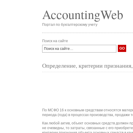
AccountingWeb
Портал по бухгалтерскому учету
Поиск на сайте
Определение, критерии признания,
По МСФО 16 к основным средствам относятся матери
периода (года) в процессах производства, продажи т
Как любой актив, объект основных средств должен п
не очевидны, то затраты, связанные с его приобрет
критерии признания объекта основных средств в кач