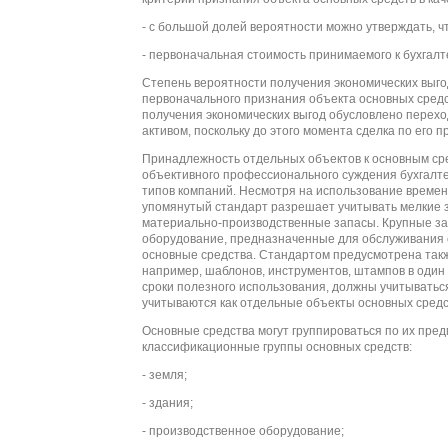
- с большой долей вероятности можно утверждать, ч
- первоначальная стоимость принимаемого к бухгалт
Степень вероятности получения экономических выго
первоначального признания объекта основных средс
получения экономических выгод обусловлено переход
активом, поскольку до этого момента сделка по его
Принадлежность отдельных объектов к основным ср
объективного профессионального суждения бухгалте
типов компаний. Несмотря на использование временн
упомянутый стандарт разрешает учитывать мелкие за
материально-производственные запасы. Крупные зап
оборудование, предназначенные для обслуживания 
основные средства. Стандартом предусмотрена так
например, шаблонов, инструментов, штампов в один
сроки полезного использования, должны учитываться
учитываются как отдельные объекты основных средс
Основные средства могут группироваться по их пр
классификационные группы основных средств:
- земля;
- здания;
- производственное оборудование;