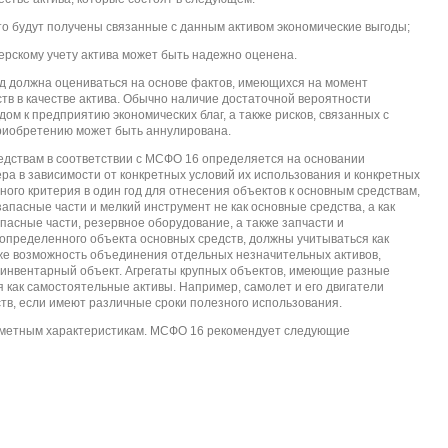
то будут получены связанные с данным активом экономические выгоды;
ерскому учету актива может быть надежно оценена.
д должна оцениваться на основе фактов, имеющихся на момент
тв в качестве актива. Обычно наличие достаточной вероятности
ом к предприятию экономических благ, а также рисков, связанных с
 приобретению может быть аннулирована.
едствам в соответствии с МСФО 16 определяется на основании
ра в зависимости от конкретных условий их использования и конкретных
ого критерия в один год для отнесения объектов к основным средствам,
пасные части и мелкий инструмент не как основные средства, а как
асные части, резервное оборудование, а также запчасти и
определенного объекта основных средств, должны учитываться как
же возможность объединения отдельных незначительных активов,
 инвентарный объект. Агрегаты крупных объектов, имеющие разные
 как самостоятельные активы. Например, самолет и его двигатели
тв, если имеют различные сроки полезного использования.
едметным характеристикам. МСФО 16 рекомендует следующие