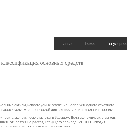
Главная
Новое
Популярно
 классификация основных средств
альные активы, используемые в течение более чем одного отчетного
оваров и услуг, управленческой деятельности или для сдачи в аренду.
риносить экономические выгоды в будущем. Если экономические выгоды
ением, относятся на расходы текущего периода. МСФО 16 вводит
естве актива, которые состоят в следующем: