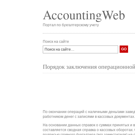
AccountingWeb
Портал по бухгалтерскому учету
Поиск на сайте
Порядок заключения операционной
По окончании операций с наличными деньгами заве
работником денег с записями в кассовых документах.
На основании данных справок о суммах принятых и 
составляется сводная справка о кассовых оборотах.
подписью главного бухгалтера (его заместителя) на 