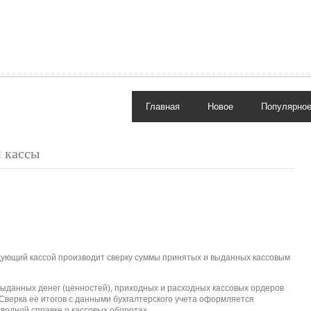
Главная
Новое
Популярно
 кассы
дующий кассой производит сверку суммы принятых и выданных кассовым
выданных денег (ценностей), приходных и расходных кассовых ордеров
 Сверка ее итогов с данными бухгалтерского учета оформляется
сводной справке о кассовых оборотах.