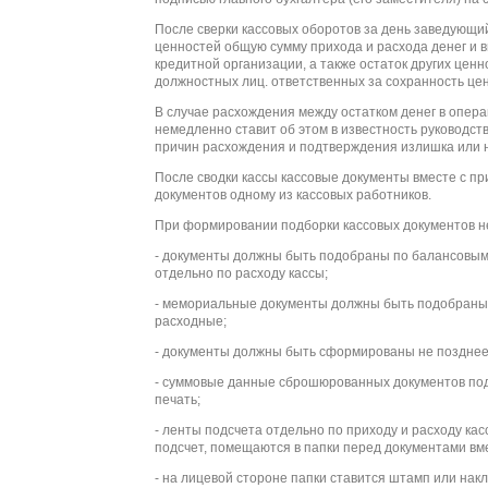
После сверки кассовых оборотов за день заведующий
ценностей общую сумму прихода и расхода денег и 
кредитной организации, а также остаток других цен
должностных лиц. ответственных за сохранность це
В случае расхождения между остатком денег в опера
немедленно ставит об этом в известность руководст
причин расхождения и подтверждения излишка или не
После сводки кассы кассовые документы вместе с 
документов одному из кассовых работников.
При формировании подборки кассовых документов 
- документы должны быть подобраны по балансовым
отдельно по расходу кассы;
- мемориальные документы должны быть подобраны п
расходные;
- документы должны быть сформированы не позднее 
- суммовые данные сброшюрованных документов по
печать;
- ленты подсчета отдельно по приходу и расходу к
подсчет, помещаются в папки перед документами вм
- на лицевой стороне папки ставится штамп или на