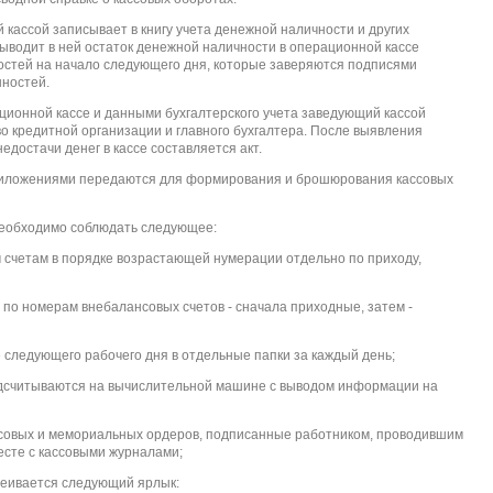
 кассой записывает в книгу учета денежной наличности и других
выводит в ней остаток денежной наличности в операционной кассе
ностей на начало следующего дня, которые заверяются подписями
нностей.
ционной кассе и данными бухгалтерского учета заведующий кассой
во кредитной организации и главного бухгалтера. После выявления
достачи денег в кассе составляется акт.
приложениями передаются для формирования и брошюрования кассовых
необходимо соблюдать следующее:
 счетам в порядке возрастающей нумерации отдельно по приходу,
о номерам внебалансовых счетов - сначала приходные, затем -
следующего рабочего дня в отдельные папки за каждый день;
дсчитываются на вычислительной машине с выводом информации на
ассовых и мемориальных ордеров, подписанные работником, проводившим
есте с кассовыми журналами;
клеивается следующий ярлык: