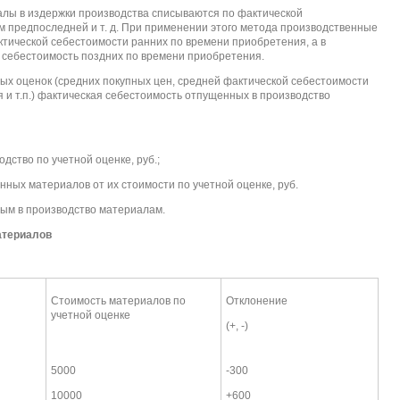
лы в издержки производства списываются по фактической
м предпоследней и т. д. При применении этого метода производственные
ктической себестоимости ранних по времени приобретения, а в
я себестоимость поздних по времени приобретения.
ных оценок (средних покупных цен, средней фактической себестоимости
 и т.п.) фактическая себестоимость отпущенных в производство
дство по учетной оценке, руб.;
ных материалов от их стоимости по учетной оценке, руб.
ым в производство материалам.
атериалов
Стоимость материалов по
Отклонение
учетной оценке
(+, -)
5000
-300
10000
+600