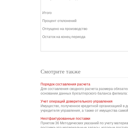
Итого
Процент отклонений
Отпущено на производство
Остаток на конец периода
Смотрите также
Порядок составления расчета
Для составления сводного расчета размера обязат
основании данных бухгалтерского баланса филиала: П
Учет операций доверительного управления
Имущество, полученное кредитной организацией в д
учредителя управления, а также от имущества самой
Неотфактурованные поставки
Пунктом 36 Методических указаний по учету матери
поставка-это материальные запасы, которые поступил