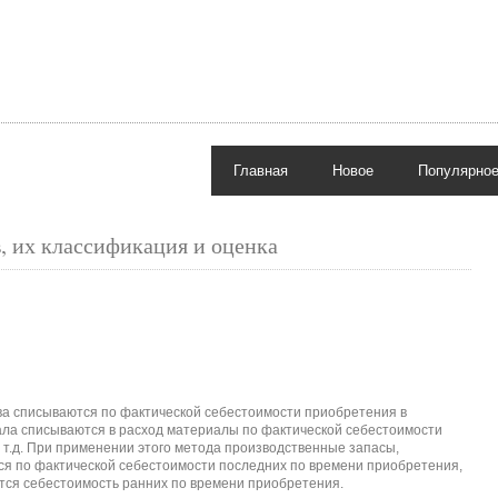
Главная
Новое
Популярно
, их классификация и оценка
а списываются по фактической себестоимости приобретения в
ала списываются в расход материалы по фактической себестоимости
и т.д. При применении этого метода производственные запасы,
ся по фактической себестоимости последних по времени приобретения,
ается себестоимость ранних по времени приобретения.