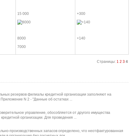
15 000
+300
8000
+140
7000
Страницы:
1
2
3
4
ельных резервов филиалы кредитной организации заполняют на
риложение N 2 - "Данные об остатках ...
оверительное управление, обособляется от другого имущества
 кредитной организации. Для проведения ...
ально-производственных запасов определено, что неотфактурованная
и в организацию без расчетных док ...