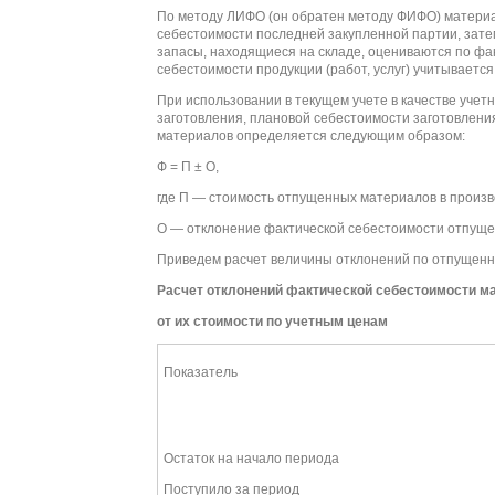
По методу ЛИФО (он обратен методу ФИФО) материа
себестоимости последней закупленной партии, зате
запасы, находящиеся на складе, оцениваются по фа
себестоимости продукции (работ, услуг) учитываетс
При использовании в текущем учете в качестве учет
заготовления, плановой себестоимости заготовления
материалов определяется следующим образом:
Ф = П ± О,
где П — стоимость отпущенных материалов в произво
О — отклонение фактической себестоимости отпущен
Приведем расчет величины отклонений по отпущенн
Расчет отклонений фактической себестоимости м
от их стоимости по учетным ценам
Показатель
Остаток на начало периода
Поступило за период