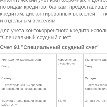
по видам кредитов, банкам, предоставивши
кредитам; дисконтированных векселей — п
и отдельным векселям.
Для учета контокоррентного кредита исполь
"Специальный ссудный счет".
Счет 91 "Специальный ссудный счет"
Уменьшение задолженности
Корреспонди-
Увеличение за
рующий счет
банку
банку
Сальдо
—
Сальдо
— остаток денежных средств
— остаток задо
организации на начало периода
банка на начал
Выручка от реализации товаров,
62, 76
Оплата счетов 
работ, услуг