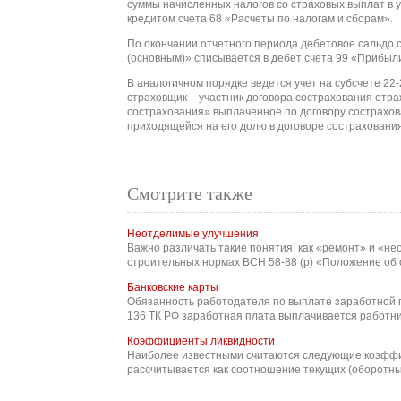
суммы начисленных налогов со страховых выплат в 
кредитом счета 68 «Расчеты по налогам и сборам».
По окончании отчетного периода дебетовое сальдо 
(основным)» списывается в дебет счета 99 «Прибыли
В аналогичном порядке ведется учет на субсчете 2
страховщик – участник договора сострахования отр
сострахования» выплаченное по договору сострахов
приходящейся на его долю в договоре сострахования
Смотрите также
Неотделимые улучшения
Важно различать такие понятия, как «ремонт» и «н
строительных нормах ВСН 58-88 (р) «Положение об о
Банковские карты
Обязанность работодателя по выплате заработной п
136 ТК РФ заработная плата выплачивается работник
Коэффициенты ликвидности
Наиболее известными считаются следующие коэффици
рассчитывается как соотношение текущих (оборотных)