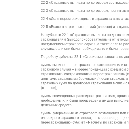
22-2 «Страховые выплаты по договорам сострахова
22-3 «Страховые выплаты по договорам, принятым в
22-4 «Доля перестраховщиков в страховых выплатах
22-5 «Возврат страховых премий (взносов) и выкупн
На субсчете 22-1 «Страховые выплаты по договора
страхователям (выгодоприобретателям) в отчетном 
наступлением страхового случая, а также оплата ра
случаях, если они были необходимы или были произ
По дебету субсчета 22-1 «Страховые выплаты по до
суммы выплаченного страхового возмещения или стр
страхового случая – в корреспонденции с кредитом 
страхованию, сострахованию и перестрахованию» (с
агентами, страховыми брокерами»), если страховым
страховых сумм по договорам страхования в связи 
(взносов);
суммы возмещенных расходов страхователя, произве
необходимы или были произведены им для выполнени
денежных средств;
суммы, удержанные из страхового возмещения или с
очередного страхового взноса, – в корреспонденции
перестрахованию (субсчет «Расчеты по страховым п