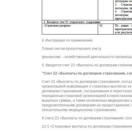
II. Инструкция по применению
Плана счетов бухгалтерского учета
финансово – хозяйственной деятельности организа
5. Вводится счет 22 «Выплаты по договорам страхо
"Счет 22 «Выплаты по договорам страхования, со
Счет 22 «Выплаты по договорам страхования, сост
организацией информации о страховых выплатах за 
договорам страхования, сострахования и перестрах
переданным страховой организацией в перестрахов
выкупных суммах, а также оплаченных медицинских у
предусмотренными договорами на предоставление л
обязательному медицинскому страхованию.
К счету 22 «Выплаты по договорам страхования, сос
22-1 «Страховые выплаты по договорам страхования