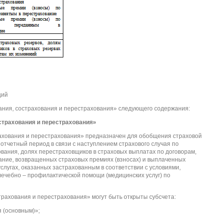
ций
вания, сострахования и перестрахования» следующего содержания:
страхования и перестрахования»
рахования и перестрахования» предназначен для обобщения страховой
отчетный период в связи с наступлением страхового случая по
ования, долях перестраховщиков в страховых выплатах по договорам,
ание, возвращенных страховых премиях (взносах) и выплаченных
слугах, оказанных застрахованным в соответствии с условиями,
ечебно – профилактической помощи (медицинских услуг) по
трахования и перестрахования» могут быть открыты субсчета:
 (основным)»;