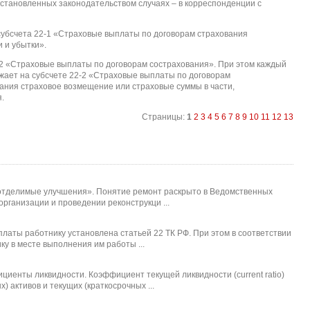
установленных законодательством случаях – в корреспонденции с
субсчета 22-1 «Страховые выплаты по договорам страхования
 и убытки».
2-2 «Страховые выплаты по договорам сострахования». При этом каждый
ажает на субсчете 22-2 «Страховые выплаты по договорам
ания страховое возмещение или страховые суммы в части,
.
Страницы:
1
2
3
4
5
6
7
8
9
10
11
12
13
еотделимые улучшения». Понятие ремонт раскрыто в Ведомственных
рганизации и проведении реконструкци ...
латы работнику установлена статьей 22 ТК РФ. При этом в соответствии
у в месте выполнения им работы ...
енты ликвидности. Коэффициент текущей ликвидности (current ratio)
 активов и текущих (краткосрочных ...