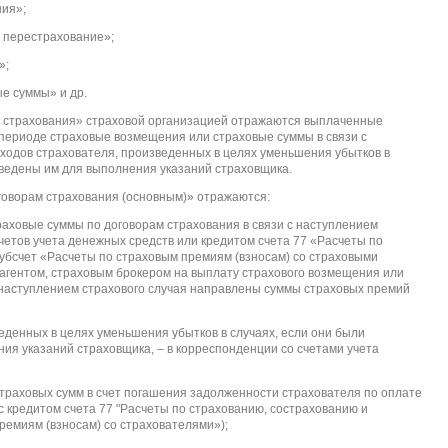
ния»;
 перестрахование»;
»;
ые суммы» и др.
м страхования» страховой организацией отражаются выплаченные
периоде страховые возмещения или страховые суммы в связи с
сходов страхователя, произведенных в целях уменьшения убытков в
ведены им для выполнения указаний страховщика.
говорам страхования (основным)» отражаются:
аховые суммы по договорам страхования в связи с наступлением
счетов учета денежных средств или кредитом счета 77 «Расчеты по
убсчет «Расчеты по страховым премиям (взносам) со страховыми
 агентом, страховым брокером на выплату страхового возмещения или
с наступлением страхового случая направлены суммы страховых премий
денных в целях уменьшения убытков в случаях, если они были
я указаний страховщика, – в корреспонденции со счетами учета
траховых сумм в счет погашения задолженности страхователя по оплате
 с кредитом счета 77 "Расчеты по страхованию, сострахованию и
ремиям (взносам) со страхователями»);