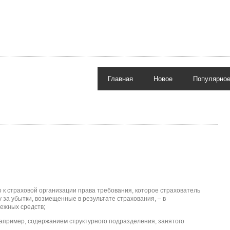
Главная
Новое
Популярно
к страховой организации права требования, которое страхователь
 за убытки, возмещенные в результате страхования, – в
нежных средств;
апример, содержанием структурного подразделения, занятого