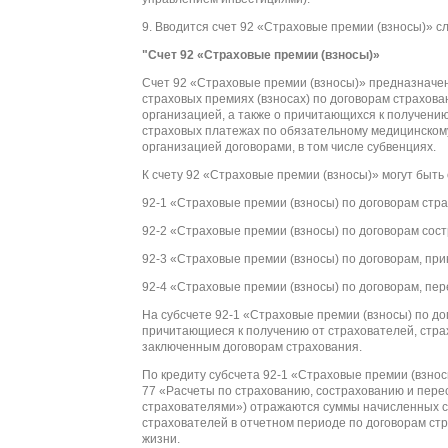
9. Вводится счет 92 «Страховые премии (взносы)» 
"Счет 92 «Страховые премии (взносы)»
Счет 92 «Страховые премии (взносы)» предназначе
страховых премиях (взносах) по договорам страхов
организацией, а также о причитающихся к получени
страховых платежах по обязательному медицинском
организацией договорами, в том числе субвенциях.
К счету 92 «Страховые премии (взносы)» могут быть
92-1 «Страховые премии (взносы) по договорам стр
92-2 «Страховые премии (взносы) по договорам сос
92-3 «Страховые премии (взносы) по договорам, пр
92-4 «Страховые премии (взносы) по договорам, пе
На субсчете 92-1 «Страховые премии (взносы) по д
причитающиеся к получению от страхователей, страх
заключенным договорам страхования.
По кредиту субсчета 92-1 «Страховые премии (взнос
77 «Расчеты по страхованию, сострахованию и пере
страхователями») отражаются суммы начисленных ст
страхователей в отчетном периоде по договорам ст
жизни.