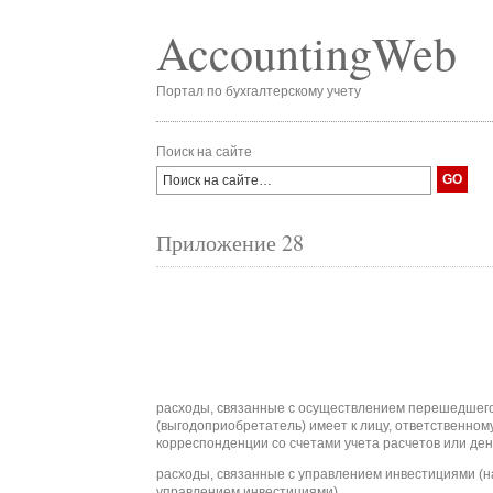
AccountingWeb
Портал по бухгалтерскому учету
Поиск на сайте
Приложение 28
расходы, связанные с осуществлением перешедшего 
(выгодоприобретатель) имеет к лицу, ответственному
корреспонденции со счетами учета расчетов или де
расходы, связанные с управлением инвестициями (н
управлением инвестициями).