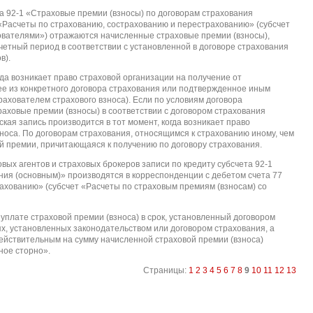
а 92-1 «Страховые премии (взносы) по договорам страхования
 «Расчеты по страхованию, сострахованию и перестрахованию» (субсчет
ователями») отражаются начисленные страховые премии (взносы),
четный период в соответствии с установленной в договоре страхования
в).
гда возникает право страховой организации на получение от
ее из конкретного договора страхования или подтвержденное иным
рахователем страхового взноса). Если по условиям договора
раховые премии (взносы) в соответствии с договором страхования
кая запись производится в тот момент, когда возникает право
носа. По договорам страхования, относящимся к страхованию иному, чем
ой премии, причитающаяся к получению по договору страхования.
вых агентов и страховых брокеров записи по кредиту субсчета 92-1
ния (основным)» производятся в корреспонденции с дебетом счета 77
ахованию» (субсчет «Расчеты по страховым премиям (взносам) со
уплате страховой премии (взноса) в срок, установленный договором
ях, установленных законодательством или договором страхования, а
действительным на сумму начисленной страховой премии (взноса)
ное сторно».
Страницы:
1
2
3
4
5
6
7
8
9
10
11
12
13