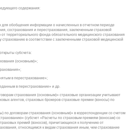
следующего содержания:
н для обобщения информации о начисленных в отчетном периоде
ания, сострахования и перестрахования, заключенным страховой
ю от территориального фонда обязательного медицинского страхования
у страхованию в соответствии с заключенными страховой медицинской
 открыты субсчета:
ахования (основным)»;
трахования»;
инятым в перестрахование»;
реданным в перестрахование» и др.
оговорам страхования (основным)» страховые организации учитывают
овых агентов, страховых брокеров страховые премии (взносы) по
ы) по договорам страхования (основным)» в корреспонденции со счетом
страхованию» (субсчет «Расчеты по страховым премиям (взносам) со
раховых премий (взносов), причитающихся к получению от
рахования, относящимся к видам страхования иным, чем страхование