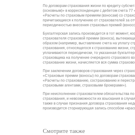
По договорам страхования жизни по кредиту субсчет
(основным)» в корреспонденции с дебетом счета 77
«Расчеты по страховым премиям (взносам) со страх
причитающиеся к получению от страхователей за от
периодичностью внесения страховых премий (взносо
Бухгалтерская запись производится в тот момент, ко
страхователя страховой премии (взноса), вытекающ
образом (например, выставление счета на уплату ст
страхования, относящегося к страхованию жизни, ст
уплачиваются периодически, то указанная бухгалтерс
страховщика на получение очередного страхового вз
страхование жизни, начисляется вся сумма страхов
При заключении договоров страхования через страхо
«Страховые премии (взносы) по договорам страхова
«Расчеты по страхованию, сострахованию и перестр
страховыми агентами, страховыми брокерами»).
При неисполнении страхователем обязательства по 
страхования, и невозможности их взыскания в случа
также в случае признания договора страхования не
производится сторнирующая запись способом «крас
Смотрите также