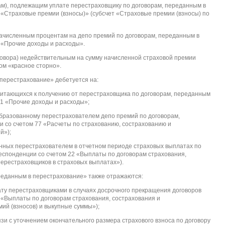
ам), подлежащим уплате перестраховщику по договорам, переданным в
 «Страховые премии (взносы)» (субсчет «Страховые премии (взносы) по
ачисленным процентам на депо премий по договорам, переданным в
1 «Прочие доходы и расходы».
говора) недействительным на сумму начисленной страховой премии
ом «красное сторно».
 перестрахование» дебетуется на:
читающихся к получению от перестраховщика по договорам, переданным
91 «Прочие доходы и расходы»;
бразованному перестрахователем депо премий по договорам,
и со счетом 77 «Расчеты по страхованию, сострахованию и
й»);
нных перестрахователем в отчетном периоде страховых выплатах по
респонденции со счетом 22 «Выплаты по договорам страхования,
перестраховщиков в страховых выплатах»).
ереданным в перестрахование» также отражаются:
ату перестраховщиками в случаях досрочного прекращения договоров
2 «Выплаты по договорам страхования, сострахования и
ий (взносов) и выкупные суммы»);
зи с уточнением окончательного размера страхового взноса по договору