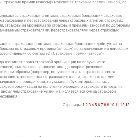
 «Страховые премии (взносы)» (субсчет «Страховые премии (взносы) по
взносам) со страховыми агентами, страховыми брокерами» страховые
острахования и перестрахования через страховых агентов, страховых
ми, страховыми брокерами по страховым премиям (взносам) по договорам
лачиваемым страхователями, перестрахователями через страховых
сам) со страховыми агентами, страховыми брокерами» дебетуется на
о брокера по страховым премиям (взносам) по заключенным им договорам
орреспонденции со счетом 92 «Страховые премии (взносы)».
гда возникает право страховой организации на получение от
взноса), вытекающее из конкретного договора страхования,
е иным образом (например, получение отчета страхового агента,
рахования, относящегося к страхованию жизни, страховые премии
плачиваются периодически, то указанная бухгалтерская запись
траховой организации на получение очередного страхового взноса. По
иному, чем страхование жизни, начисляется вся сумма страховой
рахования.
Страницы:
1
2
3
4
5
6
7
8
9
10
11
12
13