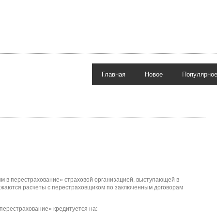
Главная
Новое
Популярно
ым в перестрахование» страховой организацией, выступающей в
ажаются расчеты с перестраховщиком по заключенным договорам
 перестрахование» кредитуется на: