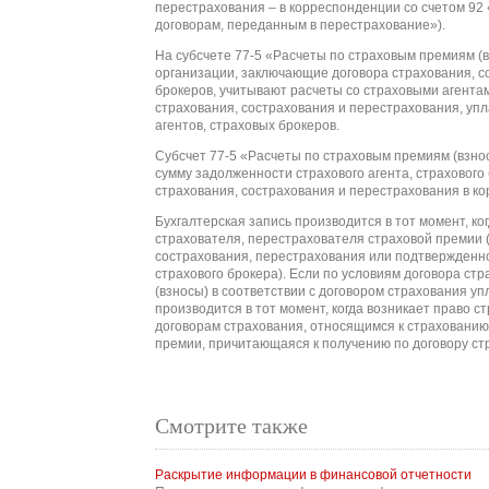
перестрахования – в корреспонденции со счетом 92
договорам, переданным в перестрахование»).
На субсчете 77-5 «Расчеты по страховым премиям (
организации, заключающие договора страхования, с
брокеров, учитывают расчеты со страховыми агента
страхования, сострахования и перестрахования, уп
агентов, страховых брокеров.
Субсчет 77-5 «Расчеты по страховым премиям (взно
сумму задолженности страхового агента, страховог
страхования, сострахования и перестрахования в к
Бухгалтерская запись производится в тот момент, ко
страхователя, перестрахователя страховой премии (
сострахования, перестрахования или подтвержденно
страхового брокера). Если по условиям договора ст
(взносы) в соответствии с договором страхования у
производится в тот момент, когда возникает право с
договорам страхования, относящимся к страхованию 
премии, причитающаяся к получению по договору ст
Смотрите также
Раскрытие информации в финансовой отчетности