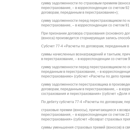
сумму задолженности по страховым премиям (взнос
перестрахование, – в корреспонденции со счетом 92
договорам, переданным в перестрахование»);
сумму задолженности перед перестраховщиком по н
перестрахование, – в корреспонденции со счетом 9
При признании договора страхования (основного до
(взноса) производится сторнирующая запись способ
Субсчет 77-4 «Расчеты по договорам, переданным в
суммы начисленных вознаграждений и тантьем, при
в перестрахование, – в корреспонденции со счетом 
сумму задолженности перед перестраховщиком по о
переданным в перестрахование, – в корреспонденци
перестрахованию» (субсчет «Расчеты по депо преми
сумму задолженности перестраховщика в произведе
договорам, переданным в перестрахование, – в кор
сострахования и перестрахования» (субсчет «Доля 
По дебету субсчета 77-4 «Расчеты по договорам, п
страховые премии (взносы), причитающиеся к возвр
перестрахования, – в корреспонденции со счетом 2
перестрахования» (субсчет «Возврат страховых прем
суммы уменьшения страховых премий (взносов) в свя