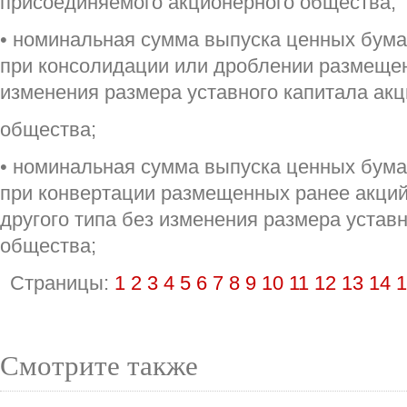
присоединяемого акционерного общества;
• номинальная сумма выпуска ценных бума
при консолидации или дроблении размещен
изменения размера уставного капитала ак
общества;
• номинальная сумма выпуска ценных бума
при конвертации размещенных ранее акций 
другого типа без изменения размера устав
общества;
Страницы:
1
2
3
4
5
6
7
8
9
10
11
12
13
14
1
Смотрите также