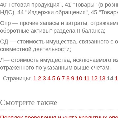
40"Готовая продукция", 41 "Товары" (в роз
НДС), 44 "Издержки обращения", 45 "Товар
Опр — прочие запасы и затраты, отражаем
оборотные активы" раздела II баланса;
СД — стоимость имущества, связанного с 
совместной деятельности;
Л— стоимость имущества, исключаемого из
отраженного по указанным выше счетам.
Страницы:
1
2
3
4
5
6
7
8
9
10
11
12
13
14
1
Смотрите также
Порядок проведения и учета кредитных оп