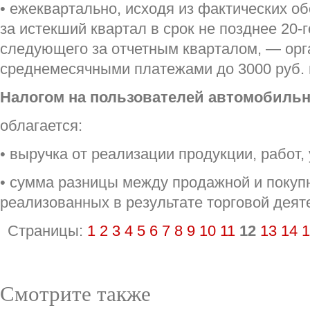
• ежеквартально, исходя из фактических о
за истекший квартал в срок не позднее 20-
следующего за отчетным кварталом, — орг
среднемесячными платежами до 3000 руб.
Налогом на пользователей автомобиль
облагается:
• выручка от реализации продукции, работ, 
• сумма разницы между продажной и покуп
реализованных в результате торговой деят
Страницы:
1
2
3
4
5
6
7
8
9
10
11
12
13
14
1
Смотрите также