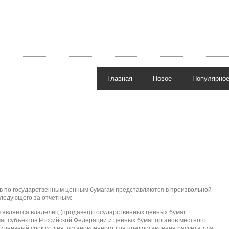
Главная
Новое
Популярно
ов по государственным ценным бумагам представляются в произвольной
следующего за отчетным:
 является владелец (продавец) государственных ценных бумаг
аг субъектов Российской Федерации и ценных бумаг органов местного
идневный срок со дня, установленного для предоставления расчета для