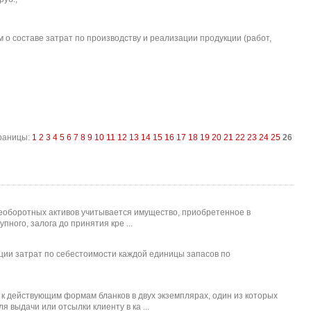
о составе затрат по производству и реализации продукции (работ,
раницы:
1
2
3
4
5
6
7
8
9
10
11
12
13
14
15
16
17
18
19
20
21
22
23
24
25
26
необоротных активов учитывается имущество, приобретенное в
ного, залога до принятия кре ...
ии затрат по себестоимости каждой единицы запасов по
к действующим формам бланков в двух экземплярах, один из которых
 выдачи или отсылки клиенту в ка ...