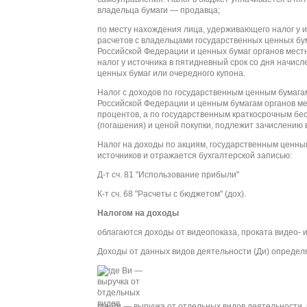
владельца бумаги — продавца;
по месту нахождения лица, удерживающего налог у 
расчетов с владельцами государственных ценных бу
Российской Федерации и ценных бумаг органов мест
налог у источника в пятидневный срок со дня начис
ценных бумаг или очередного купона.
Налог с доходов по государственным ценным бумага
Российской Федерации и ценным бумагам органов ме
процентов, а по государственным краткосрочным бе
(погашения) и ценой покупки, подлежит зачислению
Налог на доходы по акциям, государственным ценным
источников и отражается бухгалтерской записью:
Д-т сч. 81 "Использование прибыли"
К-т сч. 68 "Расчеты с бюджетом" (дох).
Налогом на доходы
облагаются доходы от видеопоказа, проката видео- и
Доходы от данных видов деятельности (Ди) опреде
,
где Ви — выручка от отдельных видов деятельности, 