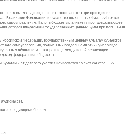
источника выплаты доходов (платежного агента) при проведении
маг Российской Федерации, государственных ценных бумаг субъектов
ного самоуправления. Налог в бюджет уплачивает лицо, удерживающее
ления доходов владельцам государственных ценных бумаг при погашении
м Российской Федерации, государственным ценным бумагам субъектов
стного самоуправления, полученных владельцами этих бумаг в виде
скупонным облигациям — как разница между ценой реализации
 в доход федерального бюджета.
 бумагам и от долевого участия начисляется за счет собственных
 аудиокассет.
ляются следующим образом:
руб.;